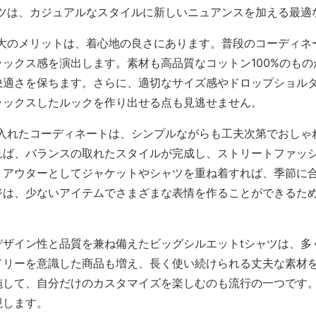
ャツは、カジュアルなスタイルに新しいニュアンスを加える最適
最大のメリットは、着心地の良さにあります。普段のコーディネ
ックス感を演出します。素材も高品質なコットン100%のも
快適さを保ちます。さらに、適切なサイズ感やドロップショル
ラックスしたルックを作り出せる点も見逃せません。
り入れたコーディネートは、シンプルながらも工夫次第でおしゃ
れば、バランスの取れたスタイルが完成し、ストリートファッ
、アウターとしてジャケットやシャツを重ね着すれば、季節に
ジは、少ないアイテムでさまざまな表情を作ることができるた
デザイン性と品質を兼ね備えたビッグシルエットtシャツは、多
ドリーを意識した商品も増え、長く使い続けられる丈夫な素材
施して、自分だけのカスタマイズを楽しむのも流行の一つです
現します。